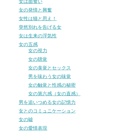
女は面食い
女の発情と興奮
女性は猫と思え！
突然別れを告げる女
女は生来の浮気性
女の五感
女の視力
女の聴覚
女の臭覚とセックス
男を味わう女の味覚
女の触覚と性感の秘密
女の第六感（女の直感）
男を追いつめる女の記憶力
女とのコミュニケーション
女の嘘
女の愛情表現