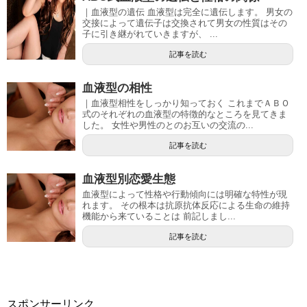
｜血液型の遺伝 血液型は完全に遺伝します。 男女の
交接によって遺伝子は交換されて男女の性質はその
子に引き継がれていきますが、 ...
記事を読む
血液型の相性
｜血液型相性をしっかり知っておく これまでＡＢＯ
式のそれぞれの血液型の特徴的なところを見てきま
した。 女性や男性のとのお互いの交流の...
記事を読む
血液型別恋愛生態
血液型によって性格や行動傾向には明確な特性が現
れます。 その根本は抗原抗体反応による生命の維持
機能から来ていることは 前記しまし...
記事を読む
スポンサーリンク