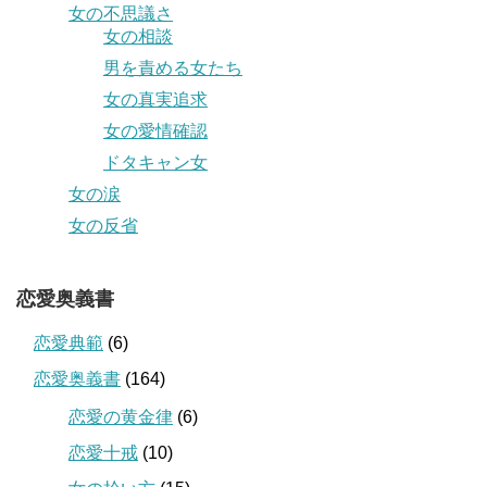
女の不思議さ
女の相談
男を責める女たち
女の真実追求
女の愛情確認
ドタキャン女
女の涙
女の反省
恋愛奥義書
恋愛典範
(6)
恋愛奥義書
(164)
恋愛の黄金律
(6)
恋愛十戒
(10)