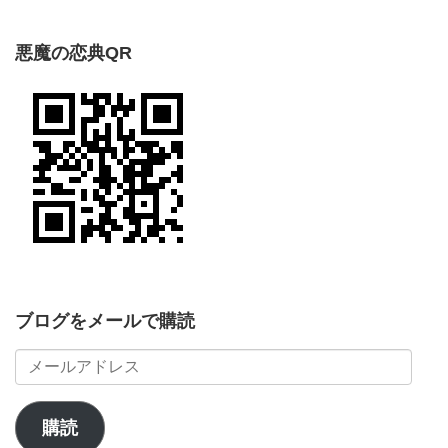
悪魔の恋典QR
ブログをメールで購読
メ
ー
ル
ア
購読
ド