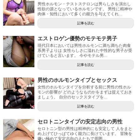
男性ホルモン・テストステロンは男らしさを演出し
性欲の源となっているホルモンです。 男性に精神や
肉体・知性において多くの能力を与えてくれ...
記事を読む
エストロゲン優勢のモテモテ男子
現代日本においては男性ホルモンに満ち満ちた肉食
系男子よりは 女性らしさに溢れた中性的な男子が受
けていると言います。 今やモテル男...
記事を読む
男性のホルモンタイプとセックス
女性のホルモンタイプを分析する前に男性の性ホル
モンの影響が どのようなものかをまずは捉えておき
ましょう。 自分のセックスタイプを...
記事を読む
セロトニンタイプの安定志向の男性
セロトニン型の男性は精神的にも安定して 人をまと
め上げてひっぱてゆく能力に長けています。 冒険を
嫌い極めて安定志向の人たちで周囲...