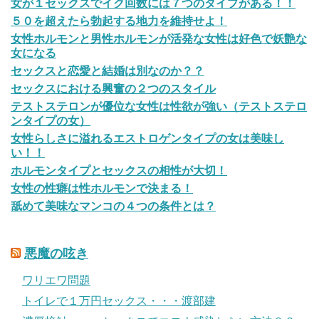
女が１セックスでイク回数には７つのタイプがある！！
５０を超えたら勃起する地力を維持せよ！
女性ホルモンと男性ホルモンが活発な女性は好色で妖艶な
女になる
セックスと恋愛と結婚は別なのか？？
セックスにおける興奮の２つのスタイル
テストステロンが優位な女性は性欲が強い（テストステロ
ンタイプの女）
女性らしさに溢れるエストロゲンタイプの女は美味し
い！！
ホルモンタイプとセックスの相性が大切！
女性の性癖は性ホルモンで決まる！
舐めて美味なマンコの４つの条件とは？
悪魔の呟き
ワリエワ問題
トイレで１万円セックス・・・渡部建