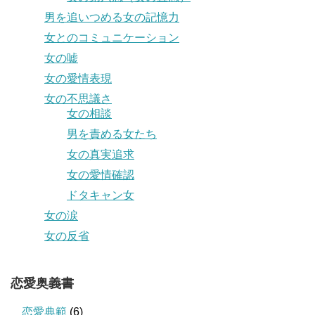
男を追いつめる女の記憶力
女とのコミュニケーション
女の嘘
女の愛情表現
女の不思議さ
女の相談
男を責める女たち
女の真実追求
女の愛情確認
ドタキャン女
女の涙
女の反省
恋愛奥義書
恋愛典範
(6)