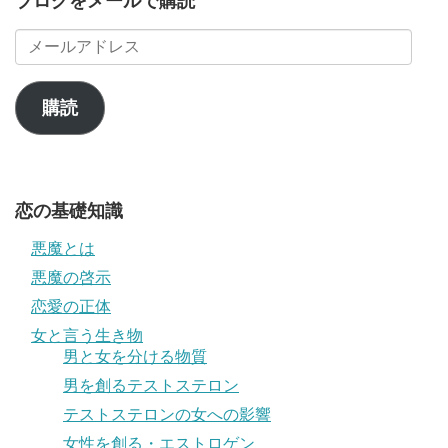
ブログをメールで購読
メ
ー
ル
ア
購読
ド
レ
ス
恋の基礎知識
悪魔とは
悪魔の啓示
恋愛の正体
女と言う生き物
男と女を分ける物質
男を創るテストステロン
テストステロンの女への影響
女性を創る・エストロゲン